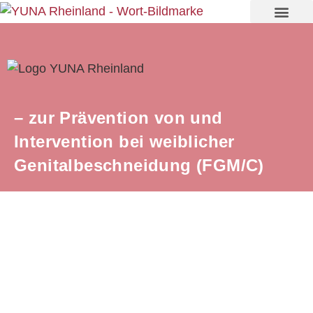
YUNA für Mädchen und jun
– zur Prävention von und
Intervention bei weiblicher
Genitalbeschneidung (FGM/C)