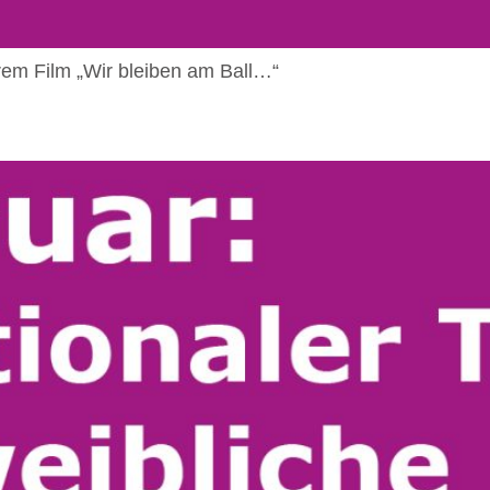
rem Film „Wir bleiben am Ball…“