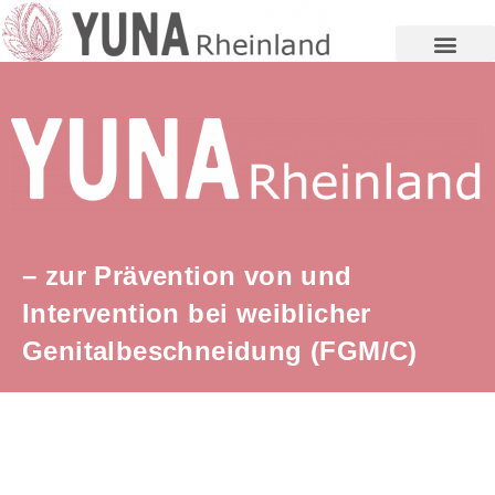
YUNA für Mädchen und jun
– zur Prävention von und
Intervention bei weiblicher
Genitalbeschneidung (FGM/C)