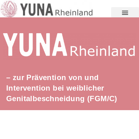
YUNA für Mädchen und jun
– zur Prävention von und
Intervention bei weiblicher
Genitalbeschneidung (FGM/C)