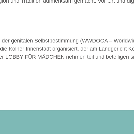
ion und Tradition aufmerksam gemacht. Vor Ort und digit
Tag der genitalen Selbstbestimmung (WWDOGA – Worldw
ie Kölner Innenstadt organisiert, der am Landgericht Kö
der LOBBY FÜR MÄDCHEN nehmen teil und beteiligen s